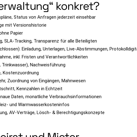
verwaltung“ konkret?
pläne, Status von Anfragen jederzeit einsehbar
e mit Versionshistorie
 ohne Papier
g, SLA-Tracking, Transparenz für alle Beteiligten
lossen): Einladung, Unterlagen, Live-Abstimmungen, Protokolldigita
me, inkl. Fristen und Verantwortlichkeiten
g, Trinkwasser), Nachweisführung
e, Kostenzuordnung
kehr, Zuordnung von Eingängen, Mahnwesen
chritt, Kennzahlen in Echtzeit
enaue Daten, monatliche Verbrauchsinformationen
 Heiz- und Warmwasserkosteninfos
ierung, AV-Verträge, Lösch- & Berechtigungskonzepte