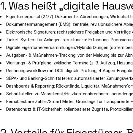
1. Was heißt „digitale Haus
Eigentümerportal (24/7): Dokumente, Abrechnungen, Wirtschafts
Dokumentenmanagement (DMS): zentrale, revisionssichere Ablag
Elektronische Signaturen: rechtssichere Freigaben und Verträge
Ticket-System für Anliegen: strukturierte Erfassung, Priorisierun
Digitale Eigentümerversammlungen/Hybridsitzungen (sofern besch
Aufgaben- & Maßnahmen-Tracking: von der Meldung bis zur Abnah
Wartungs- & Prüfpläne: zyklische Termine (z. B. Aufzug, Heizun
Rechnungsworkflow mit OCR: digitale Prüfung, 4-Augen-Freigab
SEPA- und Banking-Schnittstellen: automatisierter Zahlungsver
Dashboards & Reporting: Rückstände, Liquidität, Maßnahmenforts
Schnittstellen zu Messdienst/Heizkostenabrechnern: periodeng
Fernablesbare Zähler/Smart Meter: Grundlage für transparente
Datenschutz & IT-Sicherheit: rollenbasierte Zugriffe, Protokoll