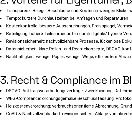
2. Vorteile für Eigentümer, 
Transparenz: Belege, Beschlüsse und Kosten in wenigen Klicks n
Tempo: kürzere Durchlaufzeiten bei Anfragen und Reparaturen
Kostenkontrolle: bessere Ausschreibungen, Preisspiegel, Vermei
Beteiligung: höhere Teilnahmequoten durch digitale/ hybride V
Revisionssicherheit: nachvollziehbare Prozesse, lückenlose Dok
Datensicherheit: klare Rollen- und Rechtekonzepte, DSGVO-kon
Nachhaltigkeit: weniger Papier, weniger Wege, effizientere Abs
3. Recht & Compliance im Bl
DSGVO: Auftragsverarbeitungsverträge, Zweckbindung, Datenmin
WEG-Compliance: ordnungsgemäße Beschlussfassung, Protokoll
Heizkostenverordnung: verbrauchsorientierte Abrechnung; Grun
GoBD & Nachvollziehbarkeit: revisionssichere Ablage von abre