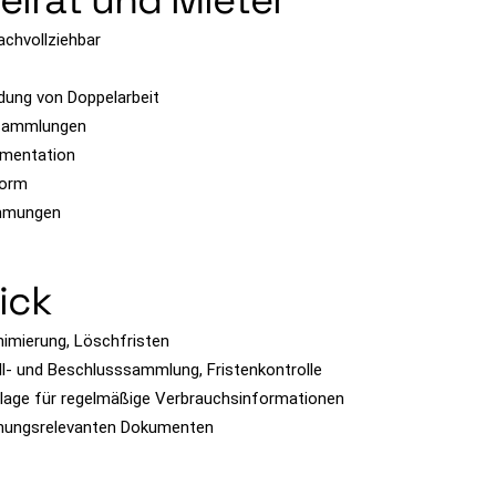
Beirat und Mieter
achvollziehbar
dung von Doppelarbeit
ersammlungen
umentation
form
timmungen
ick
imierung, Löschfristen
- und Beschlusssammlung, Fristenkontrolle
dlage für regelmäßige Verbrauchsinformationen
chnungsrelevanten Dokumenten