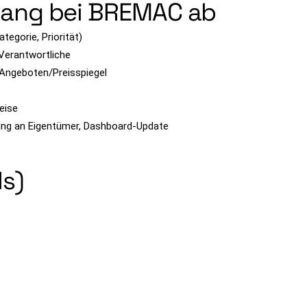
organg bei BREMAC ab
tegorie, Priorität)
Verantwortliche
n Angeboten/Preisspiegel
eise
ung an Eigentümer, Dashboard-Update
Is)