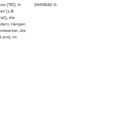
ei (110). In
24414542-0.
en (z.B.
ll), die
rdern, hängen
ndwerker, die
 sind, im